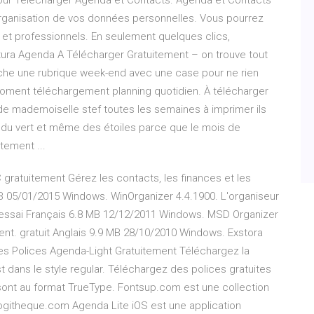
our Télécharger Agenda et Contacts. Agenda et Contacts
t organisation de vos données personnelles. Vous pourrez
 et professionnels. En seulement quelques clics,
ura Agenda A Télécharger Gratuitement – on trouve tout
auche une rubrique week-end avec une case pour ne rien
 moment téléchargement planning quotidien. À télécharger
 de mademoiselle stef toutes les semaines à imprimer ils
 du vert et même des étoiles parce que le mois de
tement ...
gratuitement Gérez les contacts, les finances et les
B 05/01/2015 Windows. WinOrganizer 4.4.1900. L'organiseur
. essai Français 6.8 MB 12/12/2011 Windows. MSD Organizer
ent. gratuit Anglais 9.9 MB 28/10/2010 Windows. Exstora
es Polices Agenda-Light Gratuitement Téléchargez la
t dans le style regular. Téléchargez des polices gratuites
sont au format TrueType. Fontsup.com est une collection
Logitheque.com Agenda Lite iOS est une application