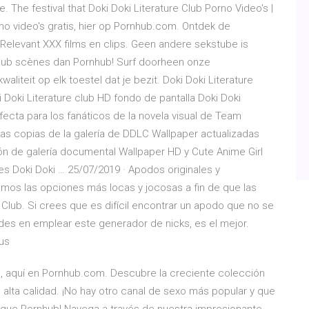
. The festival that Doki Doki Literature Club Porno Video's |
no video's gratis, hier op Pornhub.com. Ontdek de
Relevant XXX films en clips. Geen andere sekstube is
 Club scènes dan Pornhub! Surf doorheen onze
liteit op elk toestel dat je bezit. Doki Doki Literature
 Doki Literature club HD fondo de pantalla Doki Doki
fecta para los fanáticos de la novela visual de Team
as copias de la galería de DDLC Wallpaper actualizadas
ión de galería documental Wallpaper HD y Cute Anime Girl
 Doki Doki … 25/07/2019 · Apodos originales y
damos las opciones más locas y jocosas a fin de que las
 Club. Si crees que es difícil encontrar un apodo que no se
dudes en emplear este generador de nicks, es el mejor.
tus
is, aquí en Pornhub.com. Descubre la creciente colección
alta calidad. ¡No hay otro canal de sexo más popular y que