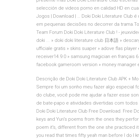
presente más Doki Doki Literature Club escenas
selección de videos porno en calidad HD en cualqu
Jogos | Download | … Doki Doki Literature Club é
em pequenas decisões no decorrer da trama.Tot
Team Forum Doki Doki Literature Club ! - jeuxvide
doki ... » doki doki literature club 日本語 » descarg
ufficiale gratis » skins suaper » adove flas player 
receiver14.9.0 » samsung magician en français 
facebook gameroom version » money manager ex 
Descrição de Doki Doki Literature Club APK + Mod
Sempre foi um sonho meu fazer algo especial 
do clube, você pode me ajudar a fazer esse sonh
de bate-papo e atividades divertidas com todos
Doki Doki Literature Club Free Download. Free D
keys and Yuri's poems from the ones they perform 
poem it's, different from the one she practiced i
you read that times fifty yeah man before I do I k