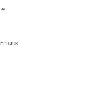
ree
rm 4 sur pc