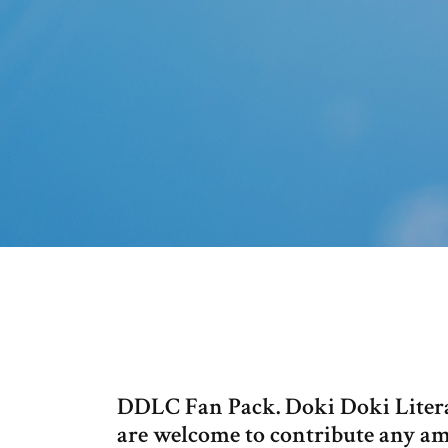
DDLC Fan Pack. Doki Doki Literat
are welcome to contribute any am