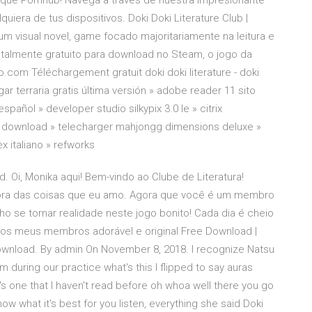
 que Pornhub! Navega a través de nuestra impresionante
iera de tus dispositivos. Doki Doki Literature Club |
 um visual novel, game focado majoritariamente na leitura e
almente gratuito para download no Steam, o jogo da
o.com Téléchargement gratuit doki doki literature - doki
ar terraria gratis última versión » adobe reader 11 sito
español » developer studio silkypix 3.0 le » citrix
6 download » telecharger mahjongg dimensions deluxe »
italiano » refworks
. Oi, Monika aqui! Bem-vindo ao Clube de Literatura!
fora das coisas que eu amo. Agora que você é um membro
o se tornar realidade neste jogo bonito! Cada dia é cheio
 os meus membros adorável e original Free Download |
ownload. By admin On November 8, 2018. I recognize Natsu
during our practice what's this I flipped to say auras
t's one that I haven't read before oh whoa well there you go
now what it's best for you listen, everything she said Doki