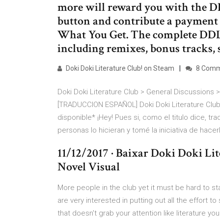
more will reward you with the D
button and contribute a payment 
What You Get. The complete DDLC
including remixes, bonus tracks, 
Doki Doki Literature Club! on Steam
8 Comm
Doki Doki Literature Club > General Discussions >
[TRADUCCION ESPAÑOL] Doki Doki Literature Club
disponible* ¡Hey! Pues si, como el titulo dice, t
personas lo hicieran y tomé la iniciativa de hacer
11/12/2017 · Baixar Doki Doki Lit
Novel Visual
More people in the club yet it must be hard to st
are very interested in putting out all the effort 
that doesn't grab your attention like literature y