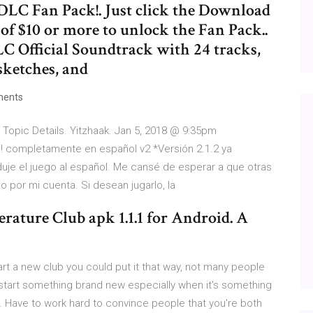
DLC Fan Pack!. Just click the Download
of $10 or more to unlock the Fan Pack..
 Official Soundtrack with 24 tracks,
sketches, and
ents
 Topic Details. Yitzhaak. Jan 5, 2018 @ 9:35pm
! completamente en español v2 *Versión 2.1.2 ya
raduje el juego al español. Me cansé de esperar a que otras
lo por mi cuenta. Si desean jugarlo, la
erature Club apk 1.1.1 for Android. A
art a new club you could put it that way, not many people
to start something brand new especially when it's something
ou. Have to work hard to convince people that you're both