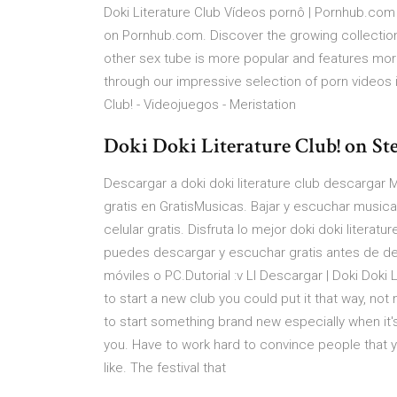
Doki Literature Club Vídeos pornô | Pornhub.com 
on Pornhub.com. Discover the growing collection
other sex tube is more popular and features mor
through our impressive selection of porn videos i
Club! - Videojuegos - Meristation
Doki Doki Literature Club! on S
Descargar a doki doki literature club descargar 
gratis en GratisMusicas. Bajar y escuchar musica
celular gratis. Disfruta lo mejor doki doki lite
puedes descargar y escuchar gratis antes de des
móviles o PC.Dutorial :v Ll Descargar | Doki Doki 
to start a new club you could put it that way, not 
to start something brand new especially when it's
you. Have to work hard to convince people that y
like. The festival that