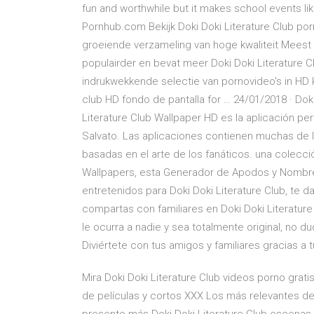
fun and worthwhile but it makes school events like
Pornhub.com Bekijk Doki Doki Literature Club por
groeiende verzameling van hoge kwaliteit Meest 
populairder en bevat meer Doki Doki Literature
indrukwekkende selectie van pornovideo's in HD kwa
club HD fondo de pantalla for … 24/01/2018 · Doki
Literature Club Wallpaper HD es la aplicación per
Salvato. Las aplicaciones contienen muchas de l
basadas en el arte de los fanáticos. una colecc
Wallpapers, esta Generador de Apodos y Nombres
entretenidos para Doki Doki Literature Club, te 
compartas con familiares en Doki Doki Literature
le ocurra a nadie y sea totalmente original, no 
Diviértete con tus amigos y familiares gracias a 
Mira Doki Doki Literature Club videos porno grat
de películas y cortos XXX Los más relevantes de 