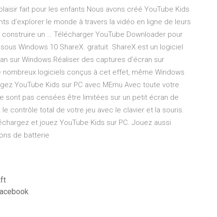
aisir fait pour les enfants Nous avons créé YouTube Kids
nts d’explorer le monde à travers la vidéo en ligne de leurs
à construire un … Télécharger YouTube Downloader pour
us Windows 10 ShareX. gratuit. ShareX est un logiciel
cran sur Windows.Réaliser des captures d’écran sur
de nombreux logiciels conçus à cet effet, même Windows
argez YouTube Kids sur PC avec MEmu Avec toute votre
e sont pas censées être limitées sur un petit écran de
contrôle total de votre jeu avec le clavier et la souris.
échargez et jouez YouTube Kids sur PC. Jouez aussi
ions de batterie
ft
facebook