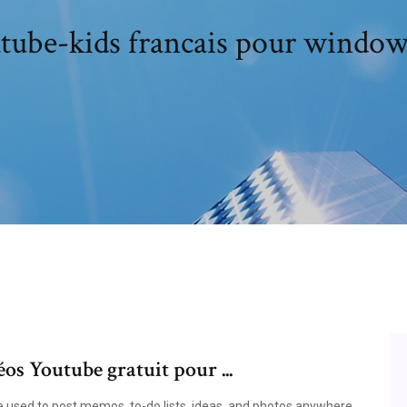
tube-kids francais pour window
os Youtube gratuit pour ...
 be used to post memos, to-do lists, ideas, and photos anywhere