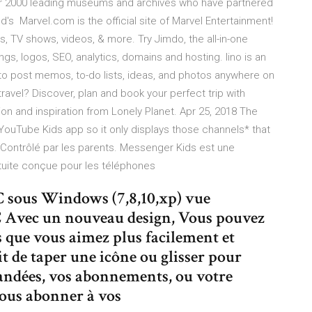
er 2000 leading museums and archives who have partnered
ld's Marvel.com is the official site of Marvel Entertainment!
, TV shows, videos, & more. Try Jimdo, the all-in-one
gs, logos, SEO, analytics, domains and hosting. lino is an
 to post memos, to-do lists, ideas, and photos anywhere on
ravel? Discover, plan and book your perfect trip with
ion and inspiration from Lonely Planet. Apr 25, 2018 The
 YouTube Kids app so it only displays those channels* that
Contrôlé par les parents. Messenger Kids est une
atuite conçue pour les téléphones
 sous Windows (7,8,10,xp) vue
 Avec un nouveau design, Vous pouvez
 que vous aimez plus facilement et
t de taper une icône ou glisser pour
andées, vos abonnements, ou votre
ous abonner à vos