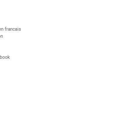
en francais
on
ebook