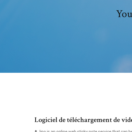
You
Logiciel de téléchargement de vidé
lino is an online web sticky note service that can