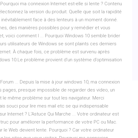
.. Pourquoi ma connexion Internet est-elle si lente ? Contenu
lectionnez la version du produit. Quelle que soit la rapidité
z inévitablement face à des lenteurs à un moment donné.
mes, des manières possibles pour y remédier et vous
et, voici comment l ... Pourquoi Windows 10 semble brider
ieurs utilisateurs de Windows se sont plaints ces derniers
ternet. À chaque fois, ce problème est survenu après
Windows 10.Le problème provient d’un système d’optimisation
 Forum ... Depuis la mise à jour windows 10, ma connexion
 les pages, presque impossible de regarder des video, un
est le même problème sur tout les navigateur. Merci
rais souci pour lire mes mail etc se qui indispensable
sur Internet ? L'Astuce Qui Marche ... Votre ordinateur est
un truc pour améliorer la performance de votre PC ou Mac.
sur le Web devient lente. Pourquoi ? Car votre ordinateur