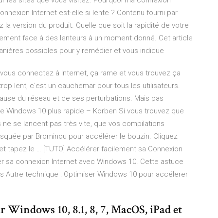
ur les sites que vous visitez. Pourquoi ma connexion
 connexion Internet est-elle si lente ? Contenu fourni par
la version du produit. Quelle que soit la rapidité de votre
blement face à des lenteurs à un moment donné. Cet article
nières possibles pour y remédier et vous indique
 vous connectez à Internet, ça rame et vous trouvez ça
 trop lent, c'est un cauchemar pour tous les utilisateurs.
cause du réseau et de ses perturbations. Mais pas
re Windows 10 plus rapide – Korben Si vous trouvez que
 ne se lancent pas très vite, que vos compilations
squée par Brominou pour accélérer le bouzin. Cliquez
et tapez le … [TUTO] Accélérer facilement sa Connexion
érer sa connexion Internet avec Windows 10. Cette astuce
les Autre technique : Optimiser Windows 10 pour accélerer
r Windows 10, 8.1, 8, 7, MacOS, iPad et