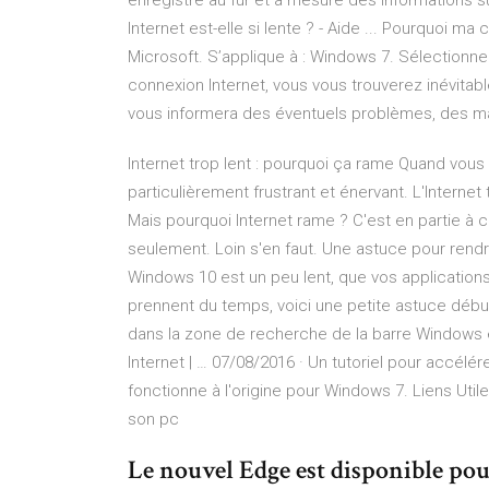
enregistre au fur et à mesure des informations s
Internet est-elle si lente ? - Aide ... Pourquoi ma
Microsoft. S’applique à : Windows 7. Sélectionnez 
connexion Internet, vous vous trouverez inévita
vous informera des éventuels problèmes, des ma
Internet trop lent : pourquoi ça rame Quand vous
particulièrement frustrant et énervant. L'Internet
Mais pourquoi Internet rame ? C'est en partie à 
seulement. Loin s'en faut. Une astuce pour rend
Windows 10 est un peu lent, que vos applications
prennent du temps, voici une petite astuce débu
dans la zone de recherche de la barre Windows 
Internet | … 07/08/2016 · Un tutoriel pour accél
fonctionne à l'origine pour Windows 7. Liens Uti
son pc
Le nouvel Edge est disponible pou