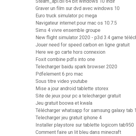
Steam_api.dll 64 bit windows 10 indir
Graver un film sur dvd avec windows 10
Euro truck simulator pc mega
Navigateur internet pour mac os 10.7.5
Sims 4 vivre ensemble groupe
New flight simulator 2020 - p3d 3.4 game téléc
Jouer need for speed carbon en ligne gratuit
Here we go carte hors connexion
Foxit combine pdfs into one
Telecharger baidu spark browser 2020
Pdfelement 6 pro mac
Sous titre video youtube
Mise a jour android tablette storex
Site de jeux pour pc a telecharger gratuit
Jeu gratuit boowa et kwala
Télécharger whatsapp for samsung galaxy tab 
Telecharger jeu gratuit iphone 4
Installer playstore sur tablette logicom tab950
Comment faire un lit bleu dans minecraft