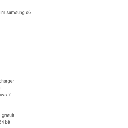
 sim samsung s6
écharger
i
dows 7
 gratuit
4 bit