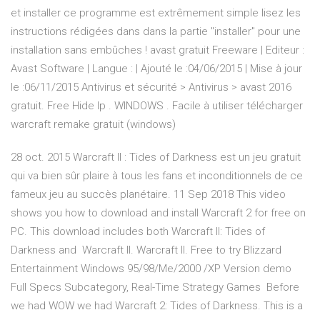
et installer ce programme est extrêmement simple lisez les
instructions rédigées dans dans la partie "installer" pour une
installation sans embûches ! avast gratuit Freeware | Editeur :
Avast Software | Langue : | Ajouté le :04/06/2015 | Mise à jour
le :06/11/2015 Antivirus et sécurité > Antivirus > avast 2016
gratuit. Free Hide Ip . WINDOWS . Facile à utiliser télécharger
warcraft remake gratuit (windows)
28 oct. 2015 Warcraft II : Tides of Darkness est un jeu gratuit
qui va bien sûr plaire à tous les fans et inconditionnels de ce
fameux jeu au succès planétaire. 11 Sep 2018 This video
shows you how to download and install Warcraft 2 for free on
PC. This download includes both Warcraft II: Tides of
Darkness and Warcraft II. Warcraft II. Free to try Blizzard
Entertainment Windows 95/98/Me/2000 /XP Version demo
Full Specs Subcategory, Real-Time Strategy Games Before
we had WOW we had Warcraft 2: Tides of Darkness. This is a