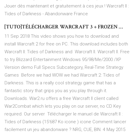
Jouer dès maintenant et gratuitement à ces jeux ! Warcraft II :
Tides of Darkness - Abandonware France
[TUTO]TÉLÉCHARGER WARCRAFT 3 + FROZEN …
11 Sep 2018 This video shows you how to download and
install Warcraft 2 for free on PC. This download includes both
Warcraft II: Tides of Darkness and Warcraft II. Warcraft II. Free
to try Blizzard Entertainment Windows 95/98/Me/2000 /XP
Version demo Full Specs Subcategory, Real-Time Strategy
Games Before we had WOW we had Warcraft 2: Tides of
Darkness. This is a really cool strategy game that has a
fantastic story that grips you as you play through it.
Downloads. War2.ru offers a free Warcraft II client called
War2Combat which lets you play on our server, no CD Key
required. Our server Télécharger le manuel de Warcraft II :
Tides of Darkness (15'687 Ko icone ) icone Comment lancer
facilement un jeu abandonware ? NRG, CUE, BIN. 4 May 2015