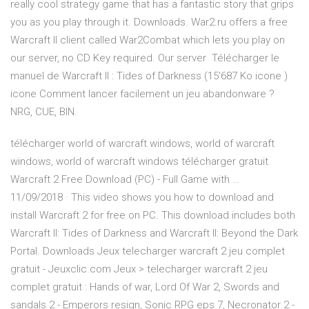
really cool strategy game that has a fantastic story that grips
you as you play through it. Downloads. War2.ru offers a free
Warcraft II client called War2Combat which lets you play on
our server, no CD Key required. Our server Télécharger le
manuel de Warcraft II : Tides of Darkness (15'687 Ko icone )
icone Comment lancer facilement un jeu abandonware ?
NRG, CUE, BIN.
télécharger world of warcraft windows, world of warcraft
windows, world of warcraft windows télécharger gratuit
Warcraft 2 Free Download (PC) - Full Game with …
11/09/2018 · This video shows you how to download and
install Warcraft 2 for free on PC. This download includes both
Warcraft II: Tides of Darkness and Warcraft II: Beyond the Dark
Portal. Downloads Jeux telecharger warcraft 2 jeu complet
gratuit - Jeuxclic.com Jeux > telecharger warcraft 2 jeu
complet gratuit : Hands of war, Lord Of War 2, Swords and
sandals 2 - Emperors resign, Sonic RPG eps 7, Necronator 2 -