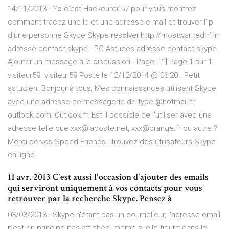
14/11/2013 · Yo c'est Hackeurdu57 pour vous montrez
comment tracez une Ip et une adresse e-mail et trouver l'ip
d'une personne Skype Skype resolver:http://mostwantedhf.in
adresse contact skype - PC Astuces adresse contact skype.
Ajouter un message à la discussion . Page : [1] Page 1 sur 1.
visiteur59. visiteur59 Posté le 12/12/2014 @ 06:20 . Petit
astucien. Bonjour à tous, Mes connaissances utilisent Skype
avec une adresse de messagerie de type @hotmail.fr,
outlook.com, Outlook.fr. Est il possible de l'utiliser avec une
adresse telle que xxx@laposte.net, xxx@orange.fr ou autre ?
Merci de vos Speed-Friends : trouvez des utilisateurs Skype
en ligne
11 avr. 2013 C'est aussi l'occasion d'ajouter des emails
qui serviront uniquement à vos contacts pour vous
retrouver par la recherche Skype. Pensez à
03/03/2013 · Skype n'étant pas un courrielleur, l'adresse email
n'est en principe pas affichée, même si elle figure dans le