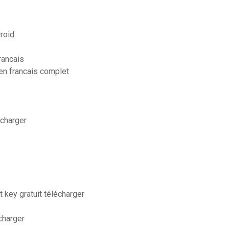
roid
rancais
en francais complet
écharger
 key gratuit télécharger
charger