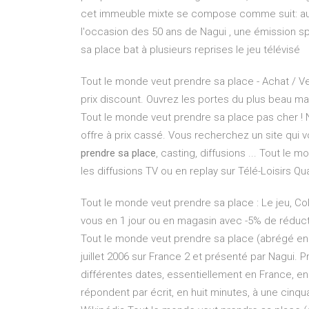
cet immeuble mixte se compose comme suit: au r
l'occasion des 50 ans de Nagui , une émission sp
sa place bat à plusieurs reprises le jeu télévisé
Tout le monde veut prendre sa place - Achat / V
prix discount. Ouvrez les portes du plus beau ma
Tout le monde veut prendre sa place pas cher !
offre à prix cassé. Vous recherchez un site qui v
prendre sa place
, casting, diffusions ... Tout le
les diffusions TV ou en replay sur Télé-Loisirs Q
Tout le monde veut prendre sa place : Le jeu, Colle
vous en 1 jour ou en magasin avec -5% de réduct
Tout le monde veut prendre sa place (abrégé en T
juillet 2006 sur France 2 et présenté par Nagui. P
différentes dates, essentiellement en France, en
répondent par écrit, en huit minutes, à une cin