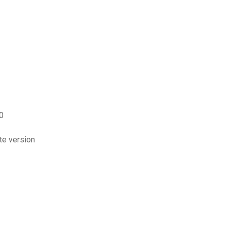
0
te version