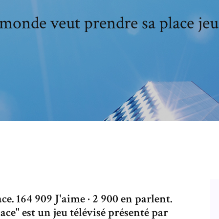
 monde veut prendre sa place jeu
e. 164 909 J'aime · 2 900 en parlent.
ce" est un jeu télévisé présenté par