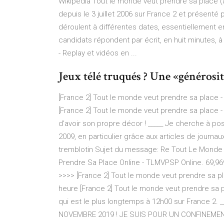
Wikipédia Tout le monde veut prendre sa place (a
depuis le 3 juillet 2006 sur France 2 et présenté 
déroulent à différentes dates, essentiellement e
candidats répondent par écrit, en huit minutes, 
- Replay et vidéos en ...
Jeux télé truqués ? Une «générosité»
[France 2] Tout le monde veut prendre sa place 
[France 2] Tout le monde veut prendre sa place - 
d'avoir son propre décor ! _____ Je cherche à po
2009, en particulier grâce aux articles de journau
tremblotin Sujet du message: Re Tout Le Monde 
Prendre Sa Place Online - TLMVPSP Online. 69,969
>>>> [France 2] Tout le monde veut prendre sa p
heure [France 2] Tout le monde veut prendre sa p
qui est le plus longtemps à 12h00 sur France 
NOVEMBRE 2019 ! JE SUIS POUR UN CONFINEME