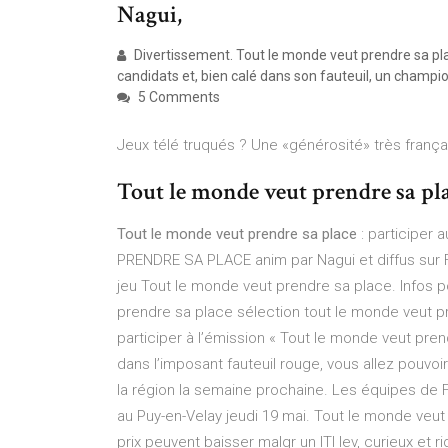
Nagui,
Divertissement. Tout le monde veut prendre sa pla
candidats et, bien calé dans son fauteuil, un champio
5 Comments
Jeux télé truqués ? Une «générosité» très français
Tout le monde veut prendre sa plac
Tout le monde veut prendre sa place
: participer 
PRENDRE SA PLACE anim par Nagui et diffus sur Fr
jeu Tout le monde veut prendre sa place. Infos p
prendre sa place sélection tout le monde veut 
participer à l’émission « Tout le monde veut pre
dans l’imposant fauteuil rouge, vous allez pouvo
la région la semaine prochaine. Les équipes de F
au Puy-en-Velay jeudi 19 mai. Tout le monde veut p
prix peuvent baisser malgr un ITI lev, curieux et r