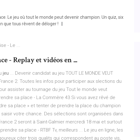
ce. Le jeu où tout le monde peut devenir champion. Un quiz, six
n que tous rêvent de déloger !
e - Le ...
e - Replay et vidéos en ...
au
jeu
... Devenir candidat au jeu TOUT LE MONDE VEUT
ance 2. Toutes les infos pour participer aux slections du
our assister au tournage du jeu Tout le monde veut
prendre sa place - La Commère 43 Si vous avez rêvé de
ndre sa place » et tenter de prendre la place du champion
ir saisir votre chance. Des sélections sont organisées dans
rance 2 seront à Saint-Galmier mercredi 18 mai et surtout
rendre sa place - RTBF Tv, meilleurs ... Le jeu en ligne, les
igoureux citer trois qualits qui correspondent au poste vis,