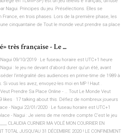
brégé en TLMVPSP) est un jeu télévis é français, diffusé
par Nagui. Principes du jeu. Présélections. Elles se
n France, en trois phases. Lors de la première phase, les
à une cinquantaine de Tout le monde veut prendre sa place
 très française - Le ...
- Nagui 09/10/2019 · Le fuseau horaire est UTC+1 heure
Nagui : le jeu ne devant d'abord durer qu'un été, avant
sséder l'intégralité des audiences en prime-time de 1989 à
x. Si vous les avez, envoyez-les moi en MP ! Haut .
Veut Prendre Sa Place Online - … Tout Le Monde Veut
 likes · 17 talking about this. Défiez de nombreux joueurs
lace - Nagui 22/01/2020 · Le fuseau horaire est UTC+1
lace - Nagui : Je viens de me rendre compte C’est le jeu
2. _____ CLAUDIA CURNIER MA VOLÉ MON COURRIER EN
NT TOTAL JUSQU'AU 31 DÉCEMBRE 2020 ! LE CONFINEMENT