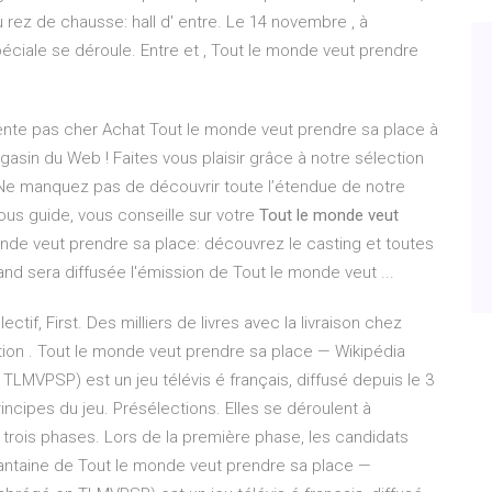
ez de chausse: hall d' entre. Le 14 novembre , à
éciale se déroule. Entre et , Tout le monde veut prendre
ente pas cher Achat Tout le monde veut prendre sa place à
gasin du Web ! Faites vous plaisir grâce à notre sélection
 Ne manquez pas de découvrir toute l’étendue de notre
ous guide, vous conseille sur votre
Tout le monde veut
 monde veut prendre sa place: découvrez le casting et toutes
uand sera diffusée l'émission de Tout le monde veut ...
ctif, First. Des milliers de livres avec la livraison chez
ion . Tout le monde veut prendre sa place — Wikipédia
LMVPSP) est un jeu télévis é français, diffusé depuis le 3
rincipes du jeu. Présélections. Elles se déroulent à
 trois phases. Lors de la première phase, les candidats
quantaine de Tout le monde veut prendre sa place —