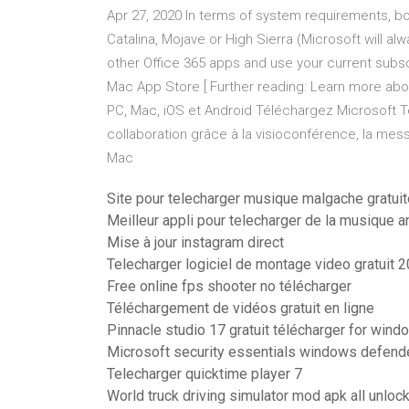
Apr 27, 2020 In terms of system requirements, b
Catalina, Mojave or High Sierra (Microsoft will a
other Office 365 apps and use your current subsc
Mac App Store [ Further reading: Learn more ab
PC, Mac, iOS et Android Téléchargez Microsoft Tea
collaboration grâce à la visioconférence, la mes
Mac
Site pour telecharger musique malgache gratui
Meilleur appli pour telecharger de la musique a
Mise à jour instagram direct
Telecharger logiciel de montage video gratuit 
Free online fps shooter no télécharger
Téléchargement de vidéos gratuit en ligne
Pinnacle studio 17 gratuit télécharger for wind
Microsoft security essentials windows defender
Telecharger quicktime player 7
World truck driving simulator mod apk all unloc