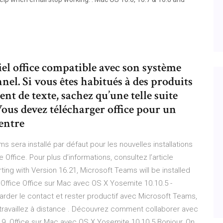
iel office compatible avec son système
nel. Si vous êtes habitués à des produits
nt de texte, sachez qu’une telle suite
Vous devez télécharger office pour un
 entre
ms sera installé par défaut pour les nouvelles installations
te Office. Pour plus d’informations, consultez l’article
ting with Version 16.21, Microsoft Teams will be installed
he Office Office sur Mac avec OS X Yosemite 10.10.5 -
rder le contact et rester productif avec Microsoft Teams,
travaillez à distance . Découvrez comment collaborer avec
19. Office sur Mac avec OS X Yosemite 10.10.5 Bonjour, On