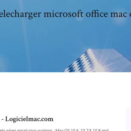
elecharger microsoft office mac 
6 - Logicielmac.com
elp when email stop working. : Mac OS 10.6, 10.7 & 10.8 and