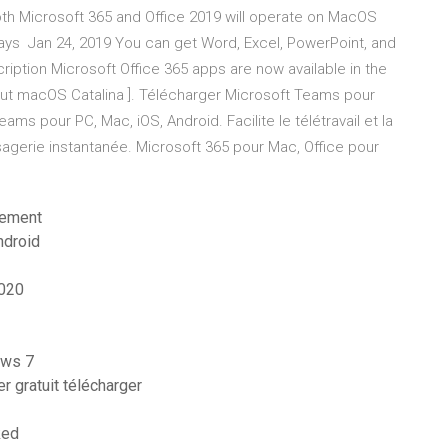
oth Microsoft 365 and Office 2019 will operate on MacOS
lways Jan 24, 2019 You can get Word, Excel, PowerPoint, and
ription Microsoft Office 365 apps are now available in the
out macOS Catalina ]. Télécharger Microsoft Teams pour
ms pour PC, Mac, iOS, Android. Facilite le télétravail et la
sagerie instantanée. Microsoft 365 pour Mac, Office pour
tement
ndroid
2020
ows 7
 gratuit télécharger
ked