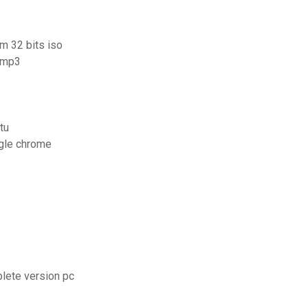
m 32 bits iso
n mp3
tu
ogle chrome
plete version pc