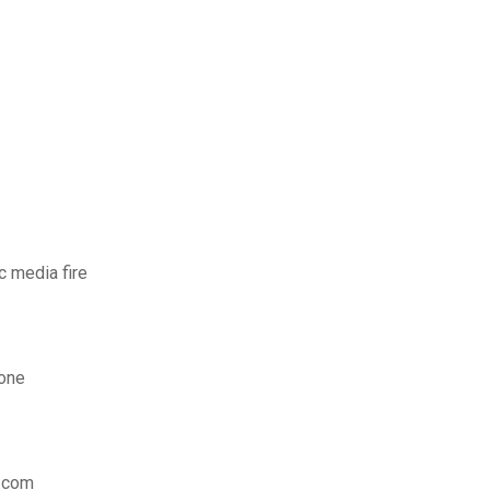
c media fire
hone
g.com