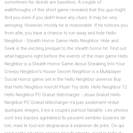
sometimes his deeds are baseless. A couple of
walkthroughs of this short game revealed that this guy might
find you even if you didn’t leave any clues. It may be very
annoying. However, mostly he is reasonable. If he notices you
from afar, you have a chance to run away and hide Hello
Neighbor - Stealth Horror Game Hello Neighbor: Hide and
Seek is the exciting prequel to the stealth horror hit. Find out
what happens right before the events of the main game Hello
Neighbor is a Stealth Horror Game About Sneaking Into Your
Creepy Neighbor's House Secret Neighbor is a Multiplayer
Social Horror game set in the Hello Neighbor universe Buy
that Hello Neighbor merch! Plush Toy dolls: Hello Neighbor 12
Hello Neighbor PC Gratuit télécharger - Jeuxx Gratuit Hello
Neighbor PC Gratuit télécharger n’a pas seulement réduit
quelques virages, il les a coupés partout faisable. Les photos
sont très basses agréables! Ils peuvent sembler bizarres de
loin, mais le tout est disgracieux à examiner de près. Ce qui