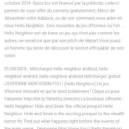
octobre 2014. Quizz.biz est financé par la publicité, celle-ci
permet de vous offrir du contenu gratuitement. Merci de
désactiver votre Adblock, ou de voir comment nous aider en
nous Hello Neighbor : Des nouvelles du jeu d'horreur où l'on ...
Hello Neighbor est de base un jeu qui n'est pas comme les
autres, ne serait-ce que par son pitch de départ.Vous jouez
un homme qui tente de découvrir le secret effroyable de son
voisin
01/09/2019 · télécharger hello neighbor android, hello
neighbor android, hello neighbor android télécharger gratuit
J'ESPIONNE MON VOISIN FOU ! (Hello Neighbor) Un jeu
d'horreur innovant et qui te tend totalement ! Clique ici pour
t'abonner http://bit.ly/1khetSq (merchi) La boutique officielle :
Hello Neighbor: Hide and Seek, the official prequel Hello
Neighbor: Hide and Seek is the exciting prequel to the stealth
horror hit. Find out what happens right before the events of
the main game. J’espionne Mon Voisin Fou ! (hello Neighbor)