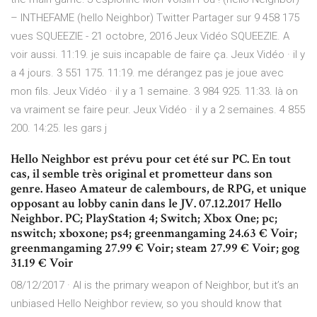
– INTHEFAME (hello Neighbor) Twitter Partager sur 9 458 175
vues SQUEEZIE - 21 octobre, 2016 Jeux Vidéo SQUEEZIE. A
voir aussi. 11:19. je suis incapable de faire ça. Jeux Vidéo · il y
a 4 jours. 3 551 175. 11:19. me dérangez pas je joue avec
mon fils. Jeux Vidéo · il y a 1 semaine. 3 984 925. 11:33. là on
va vraiment se faire peur. Jeux Vidéo · il y a 2 semaines. 4 855
200. 14:25. les gars j
Hello Neighbor est prévu pour cet été sur PC. En tout
cas, il semble très original et prometteur dans son
genre. Haseo Amateur de calembours, de RPG, et unique
opposant au lobby canin dans le JV. 07.12.2017 Hello
Neighbor. PC; PlayStation 4; Switch; Xbox One; pc;
nswitch; xboxone; ps4; greenmangaming 24.63 € Voir;
greenmangaming 27.99 € Voir; steam 27.99 € Voir; gog
31.19 € Voir
08/12/2017 · AI is the primary weapon of Neighbor, but it’s an
unbiased Hello Neighbor review, so you should know that