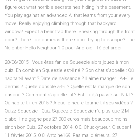
figure out what horrible secrets he’s hiding in the basement.
You play against an advanced AI that learns from your every
move. Really enjoying climbing through that backyard
window? Expect a bear trap there. Sneaking through the front
door? There’ll be cameras there soon. Trying to escape? The
Neighbor Hello Neighbor 1.0 pour Android - Télécharger
28/06/2015 · Vous êtes fan de Squeezie alors jouez à mon
quiz. En combien Squeezie est-il né ? Son chat s'appelle : Où
habitait-il avant ? Date de naissance ? Il aime manger : A-t-il le
permis ? Quelle console a-t-il ? Quelle est la marque de son
casque ? Comment s'appelle-t-il ? Est-il déjà passé sur NRJ ?
Où habite-t-il en 2015 ? A quelle heure tourne-t-il ses vidéos ?
Quizz Squeezie - Quiz Squeezie Squeezie n'a plus que 2 M
d'abo, il ne gagne pas 27 000 euros mais beaucoup moins
sinon bon Quiz! 27 octobre 2014. 0 0. Chuckytueur. C super !
11 février 2015. 0 0. Antoine169. Pas mal d'érreurs. 27