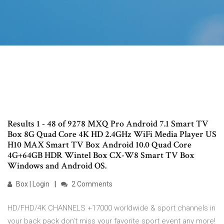
Results 1 - 48 of 9278 MXQ Pro Android 7.1 Smart TV
Box 8G Quad Core 4K HD 2.4GHz WiFi Media Player US
H10 MAX Smart TV Box Android 10.0 Quad Core
4G+64GB HDR Wintel Box CX-W8 Smart TV Box
Windows and Android OS.
Box | Login
2 Comments
HD/FHD/4K CHANNELS +17000 worldwide & sport channels in
your back pack don’t miss your favorite sport event any more!