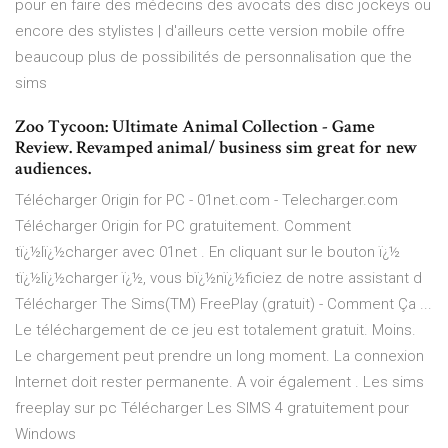
pour en faire des médecins des avocats des disc jockeys ou
encore des stylistes | d'ailleurs cette version mobile offre
beaucoup plus de possibilités de personnalisation que the
sims
Zoo Tycoon: Ultimate Animal Collection - Game
Review. Revamped animal/ business sim great for new
audiences.
Télécharger Origin for PC - 01net.com - Telecharger.com
Télécharger Origin for PC gratuitement. Comment
tï¿½lï¿½charger avec 01net . En cliquant sur le bouton ï¿½
tï¿½lï¿½charger ï¿½, vous bï¿½nï¿½ficiez de notre assistant d
Télécharger The Sims(TM) FreePlay (gratuit) - Comment Ça ...
Le téléchargement de ce jeu est totalement gratuit. Moins.
Le chargement peut prendre un long moment. La connexion
Internet doit rester permanente. A voir également . Les sims
freeplay sur pc Télécharger Les SIMS 4 gratuitement pour
Windows