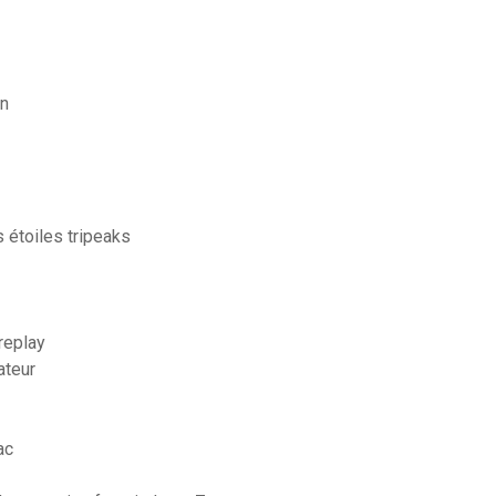
on
s étoiles tripeaks
replay
ateur
ac