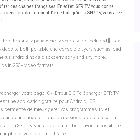
iter des chaines françaises. En effet, SFR TV vous donne
u sein de votre terminal. De ce fait, grâce à SFR TV, vous allez
tv lg tv sony tv panasonic tv sharp tv etc included [] It can
 videos to both portable and console players such as ipad
nexus android nokia blackberry sony and any more.
ilds in 250+ video formats
 recharger votre page. Ok. Erreur B-0 Télécharger SFR TV
t une application gratuite pour Android, iOS
ous permettre de mieux gérer vos programmes TV et
V vous donne accès à tous les services proposés par la
grâce à SFR TV, vous allez tout d'abord avoir la possibilité
smartphone, voici comment faire