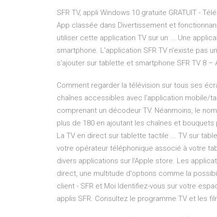
SFR TV, appli Windows 10 gratuite GRATUIT - Téléc
App classée dans Divertissement et fonctionnan
utiliser cette application TV sur un ... Une appl
smartphone. L'application SFR TV n'existe pas u
s'ajouter sur tablette et smartphone SFR TV 8 – 
Comment regarder la télévision sur tous ses éc
chaînes accessibles avec l’application mobile/ta
comprenant un décodeur TV. Néanmoins, le nombr
plus de 180 en ajoutant les chaînes et bouquets p
La TV en direct sur tablette tactile ... TV sur tabl
votre opérateur téléphonique associé à votre tab
divers applications sur l'Apple store. Les appli
direct, une multitude d'options comme la possib
client - SFR et Moi Identifiez-vous sur votre esp
applis SFR. Consultez le programme TV et les fi