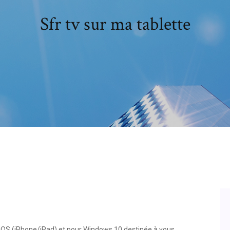
Sfr tv sur ma tablette
 iOS (iPhone/iPad) et pour Windows 10 destinée à vous