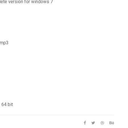
lete version for windows 7
n mp3
 64 bit