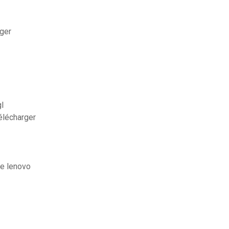
rger
l
élécharger
te lenovo