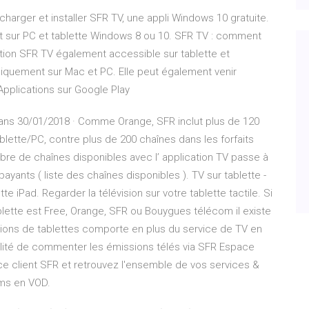
harger et installer SFR TV, une appli Windows 10 gratuite.
t sur PC et tablette Windows 8 ou 10. SFR TV : comment
ication SFR TV également accessible sur tablette et
niquement sur Mac et PC. Elle peut également venir
Applications sur Google Play
rans 30/01/2018 · Comme Orange, SFR inclut plus de 120
blette/PC, contre plus de 200 chaînes dans les forfaits
e de chaînes disponibles avec l’ application TV passe à
ayants ( liste des chaînes disponibles ). TV sur tablette -
ette iPad. Regarder la télévision sur votre tablette tactile. Si
lette est Free, Orange, SFR ou Bouygues télécom il existe
cations de tablettes comporte en plus du service de TV en
ilité de commenter les émissions télés via SFR Espace
ace client SFR et retrouvez l'ensemble de vos services &
lms en VOD.