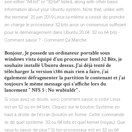
see either “64-bit” or “32-bit” listed, along with other basic
information about your Ubuntu system. Note that, unlike with
the terminal 25 juin 2019 Linux lui-même a cessé de prendre
en charge le processeur 32 bits avoir un consensus suffisant.
pour le déménagement dans Ubuntu 20.04 32 ou 64 bits -
Comment savoir ? - Comment Ça Marche
Bonjour, Je possede un ordinateur portable sous
windows vista équipé d'un processeur Intel 32 Bits, je
souhaite installé Ubuntu dessus. J'ai déjà tenté de
télécharger la version i386 mais rien a faire, j'ai
également défragmenter la partition le contenant et j'ai
toujours le même message qui s'affiche lors du
lancement " NFS 5 : No wubiuldr" .
Si vous avez un doute, voici comment savoir si votre Linux
est en 32 ou en 64 bits. Cliquez sur le bouton Système en
haut à droite de l'écran (bouton en forme Cette commande
te dit quel système. 32 ou 64 bits et quel kernel (noyau). Que
veux-tu savoir de plus? Si ton processeur est en 32 ou 64