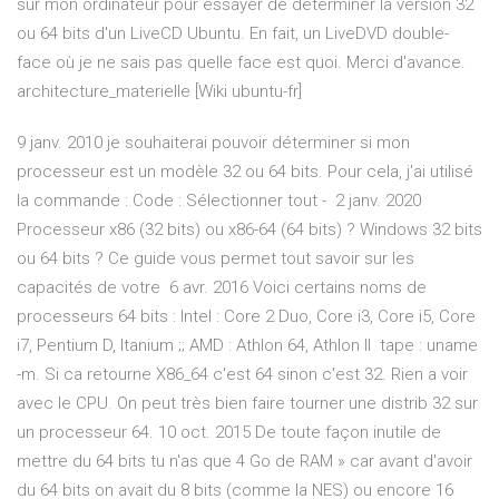
sur mon ordinateur pour essayer de déterminer la version 32
ou 64 bits d'un LiveCD Ubuntu. En fait, un LiveDVD double-
face où je ne sais pas quelle face est quoi. Merci d'avance.
architecture_materielle [Wiki ubuntu-fr]
9 janv. 2010 je souhaiterai pouvoir déterminer si mon
processeur est un modèle 32 ou 64 bits. Pour cela, j'ai utilisé
la commande : Code : Sélectionner tout - 2 janv. 2020
Processeur x86 (32 bits) ou x86-64 (64 bits) ? Windows 32 bits
ou 64 bits ? Ce guide vous permet tout savoir sur les
capacités de votre 6 avr. 2016 Voici certains noms de
processeurs 64 bits : Intel : Core 2 Duo, Core i3, Core i5, Core
i7, Pentium D, Itanium ;; AMD : Athlon 64, Athlon II tape : uname
-m. Si ca retourne X86_64 c'est 64 sinon c'est 32. Rien a voir
avec le CPU. On peut très bien faire tourner une distrib 32 sur
un processeur 64. 10 oct. 2015 De toute façon inutile de
mettre du 64 bits tu n'as que 4 Go de RAM » car avant d'avoir
du 64 bits on avait du 8 bits (comme la NES) ou encore 16