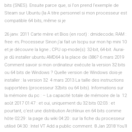
bits (SNES). Ensuite parce que, si l'on prend l'exemple de
Steam sur Ubuntu (la A titre personnel si mon processeur est
compatible 64 bits, même si je
26 janv. 2011 Carte mère et Bios (en root) : dmidecode; RAM :
free -m; Processeur Sinon j'ai fait un lscpu sur mon hp mini 10
et je découvre la ligne ; CPU op-mode(s): 32-bit, 64-bit. Aurai-
je dû installer ubuntu AMD64 à la place de i386? 6 mars 2019
Comment savoir si mon ordinateur exécute la version 32 bits
ou 64 bits de Windows ? Quelle version de Windows dois-je
installer : la version 32 4 mars 2013 La taille des instructions
supportées (processeur 32bits ou 64 bits). Informations sur
la mémoire du pc : – La capacité totale de mémoire de la 12
août 2017 01:47 : et oui, uniquement du 32 bits 02:03 : et
pourtant, c'est une distribution Archlinux en 64 bits comme
hôte 02:29 : la page du wiki 04:20 : sur la fiche du processeur
utilisé 04:30 : Intel VT Add a public comment. 8 Jan 2018 You'll