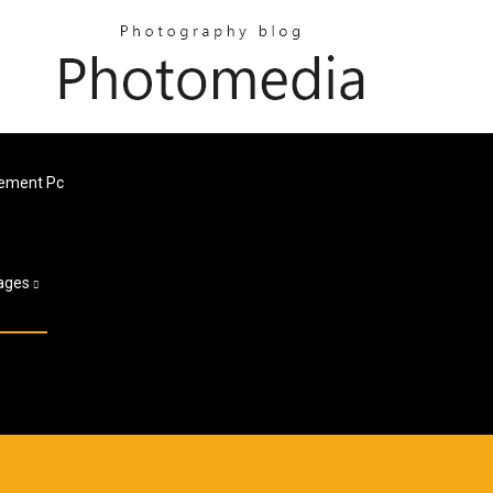
tement Pc
ages