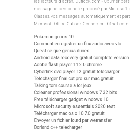
les lecteurs d'écran. Outlook.com - Courrier pers
messagerie personnelle proposé par Microsoft qu
Classez vos messages automatiquement et parta
Microsoft Office Outlook Connector - 01net.com .
Pokemon go ios 10
Comment enregistrer un flux audio avec vlc
Quest ce que genius itunes
Android data recovery gratuit complete version
Adobe flash player 11.2 0 chrome
Cyberlink dvd player 12 gratuit télécharger
Telecharger final cut pro sur mac gratuit
Talking tom course a lor jeux
Ccleaner professional windows 7 32 bits
Free télécharger gadget windows 10
Microsoft security essentials 2020 test
Télécharger mac os x 10.7.0 gratuit
Envoyer un fichier lourd par wetransfer
Borland c++ telecharger