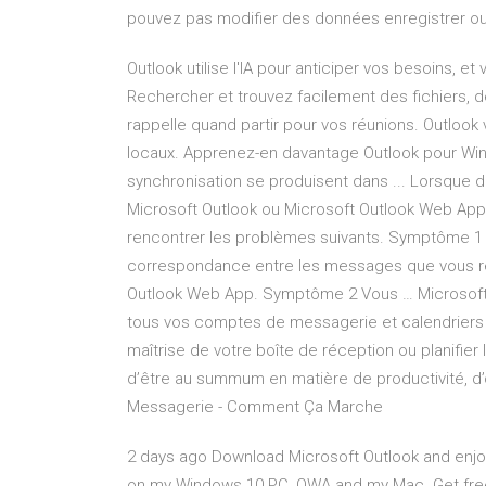
pouvez pas modifier des données enregistrer ou
Outlook utilise l'IA pour anticiper vos besoins, et 
Rechercher et trouvez facilement des fichiers, de
rappelle quand partir pour vos réunions. Outlo
locaux. Apprenez-en davantage Outlook pour Wi
synchronisation se produisent dans ... Lorsque
Microsoft Outlook ou Microsoft Outlook Web Ap
rencontrer les problèmes suivants. Symptôme 1 
correspondance entre les messages que vous re
Outlook Web App. Symptôme 2 Vous … ‎Microsoft O
tous vos comptes de messagerie et calendriers 
maîtrise de votre boîte de réception ou planifi
d’être au summum en matière de productivité, d’
Messagerie - Comment Ça Marche
2 days ago Download Microsoft Outlook and enjoy 
on my Windows 10 PC, OWA and my Mac. Get free O