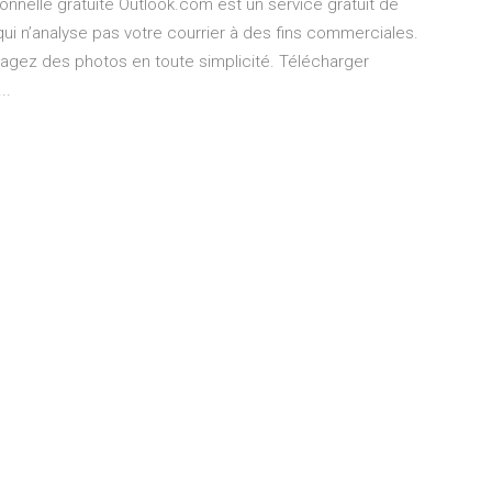
onnelle gratuite Outlook.com est un service gratuit de
i n’analyse pas votre courrier à des fins commerciales.
gez des photos en toute simplicité. Télécharger
..