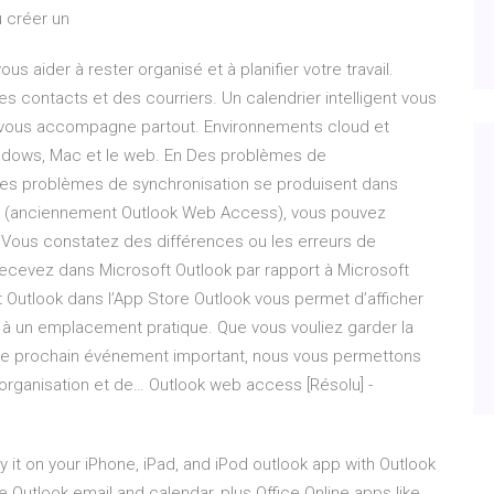
 créer un
vous aider à rester organisé et à planifier votre travail.
s contacts et des courriers. Un calendrier intelligent vous
ok vous accompagne partout. Environnements cloud et
ndows, Mac et le web. En Des problèmes de
 des problèmes de synchronisation se produisent dans
p (anciennement Outlook Web Access), vous pouvez
Vous constatez des différences ou les erreurs de
cevez dans Microsoft Outlook par rapport à Microsoft
utlook dans l’App Store ‎Outlook vous permet d’afficher
à un emplacement pratique. Que vous vouliez garder la
er le prochain événement important, nous vous permettons
organisation et de… Outlook web access [Résolu] -
it on your iPhone, iPad, and iPod outlook app with Outlook
utlook email and calendar, plus Office Online apps like