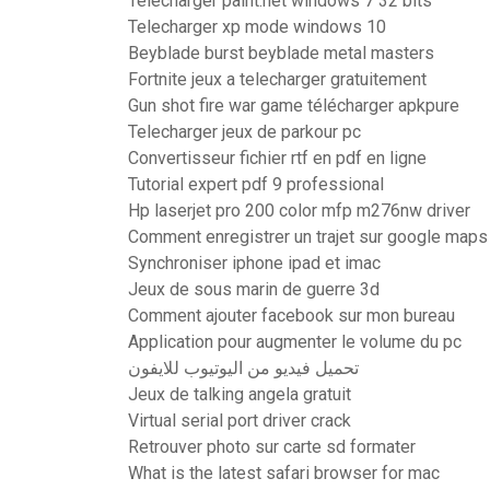
Télécharger paint.net windows 7 32 bits
Telecharger xp mode windows 10
Beyblade burst beyblade metal masters
Fortnite jeux a telecharger gratuitement
Gun shot fire war game télécharger apkpure
Telecharger jeux de parkour pc
Convertisseur fichier rtf en pdf en ligne
Tutorial expert pdf 9 professional
Hp laserjet pro 200 color mfp m276nw driver
Comment enregistrer un trajet sur google maps
Synchroniser iphone ipad et imac
Jeux de sous marin de guerre 3d
Comment ajouter facebook sur mon bureau
Application pour augmenter le volume du pc
تحميل فيديو من اليوتيوب للايفون
Jeux de talking angela gratuit
Virtual serial port driver crack
Retrouver photo sur carte sd formater
What is the latest safari browser for mac