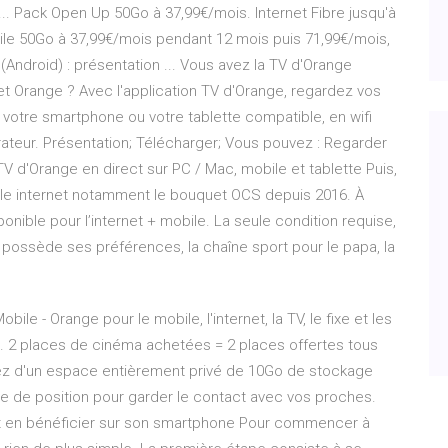
u ... Pack Open Up 50Go à 37,99€/mois. Internet Fibre jusqu'à
bile 50Go à 37,99€/mois pendant 12 mois puis 71,99€/mois,
(Android) : présentation ... Vous avez la TV d'Orange
et Orange ? Avec l'application TV d'Orange, regardez vos
otre smartphone ou votre tablette compatible, en wifi
rateur. Présentation; Télécharger; Vous pouvez : Regarder
V d'Orange en direct sur PC / Mac, mobile et tablette Puis,
rmule internet notamment le bouquet OCS depuis 2016. À
onible pour l’internet + mobile. La seule condition requise,
un possède ses préférences, la chaîne sport pour le papa, la
e - Orange pour le mobile, l'internet, la TV, le fixe et les
. 2 places de cinéma achetées = 2 places offertes tous
iez d'un espace entièrement privé de 10Go de stockage
e de position pour garder le contact avec vos proches.
nt en bénéficier sur son smartphone Pour commencer à