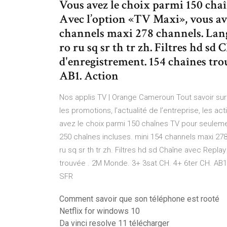
Vous avez le choix parmi 150 cha
Avec l’option «TV Maxi», vous av
channels maxi 278 channels. Langues
ro ru sq sr th tr zh. Filtres hd s
d'enregistrement. 154 chaînes tro
AB1. Action
Nos applis TV | Orange Cameroun Tout savoir sur 
les promotions, l’actualité de l’entreprise, les 
avez le choix parmi 150 chaînes TV pour seulem
250 chaînes incluses. mini 154 channels maxi 278 c
ru sq sr th tr zh. Filtres hd sd Chaîne avec Repl
trouvée . 2M Monde. 3+ 3sat CH. 4+ 6ter CH. AB1.
SFR
Comment savoir que son téléphone est rooté
Netflix for windows 10
Da vinci resolve 11 télécharger