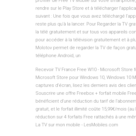
profiter de Free TV Mobile sur votre smartphone,
rendre sur le Play Store et à télécharger l’applica
suivant : Une fois que vous avez téléchargé l’app
reste plus qu’à la lancer. Pour Regarder la TV gr
la télé gratuitement et sur tous vos appareils con
pour accéder à la télévision gratuitement et à pl
Molotov permet de regarder la TV de façon gratu
téléphone Android, un
Recevoir TV France Free W10 - Microsoft Store fr
Microsoft Store pour Windows 10, Windows 10 M
captures d’écran, lisez les derniers avis des cl
Souscrire une offre Freebox + forfait mobile Free
bénéficient d'une réduction du tarif de l'abonnem
gratuit, et le forfait illimité coûte 15,99€/mois (a
réduction sur 4 forfaits Free rattachés à une mê
La TV sur mon mobile - LesMobiles.com