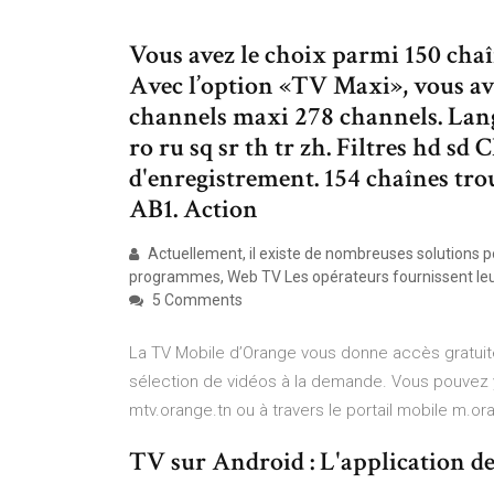
Vous avez le choix parmi 150 cha
Avec l’option «TV Maxi», vous av
channels maxi 278 channels. Langues
ro ru sq sr th tr zh. Filtres hd s
d'enregistrement. 154 chaînes tro
AB1. Action
Actuellement, il existe de nombreuses solutions po
programmes, Web TV Les opérateurs fournissent leu
5 Comments
La TV Mobile d’Orange vous donne accès gratuite
sélection de vidéos à la demande. Vous pouvez 
mtv.orange.tn ou à travers le portail mobile m.or
TV sur Android : L'application de t