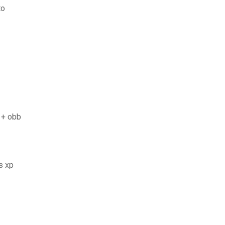
to
 + obb
s xp