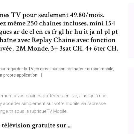
înes TV pour seulement 49.80/mois.
ez même 250 chaînes incluses. mini 154
 ar de el en es fr gl hr hu it ja nl pl pt
d Chaîne avec Replay Chaîne avec fonction
uvée . 2M Monde. 3+ 3sat CH. 4+ 6ter CH.
ur regarder la TV en direct sur son ordinateur ou son mobile,
r propre application
ment à vos chaînes préférées en live, ainsi qu’à une
y accéder simplement sur votre mobile via l’adresse
ange.tn sous la rubriqueTV Mobile.
élévision gratuite sur ...