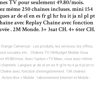
înes TV pour seulement 49.80/mois.
ez même 250 chaînes incluses. mini 154
 ar de el en es fr gl hr hu it ja nl pl pt
d Chaîne avec Replay Chaîne avec fonction
uvée . 2M Monde. 3+ 3sat CH. 4+ 6ter CH.
Orange Cameroun : Les produits, les services, les offres,
actions sociales etc… Chaînes TV | M-Budget Mobile Vous
ent 49.80/mois. Avec l’option «TV Maxi», vous avez même
hannels. Langues ar de el en es fr gl hr hu it ja nl pl pt ro
ay Chaîne avec fonction d'enregistrement. 154 chaînes
 Action Box + Mobile : l'abonnement Internet et Mobile -