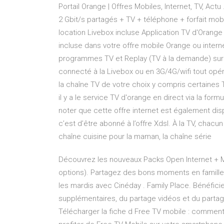
Portail Orange | Offres Mobiles, Internet, TV, Act
2 Gbit/s partagés + TV + téléphone + forfait mo
location Livebox incluse Application TV d'Orange 
incluse dans votre offre mobile Orange ou intern
programmes TV et Replay (TV à la demande) sur v
connecté à la Livebox ou en 3G/4G/wifi tout opé
la chaîne TV de votre choix y compris certaines T
il y a le service TV d'orange en direct via la fo
noter que cette offre internet est également disp
c’est d’être abonné à l’offre Xdsl. À la TV, chac
chaîne cuisine pour la maman, la chaîne série
Découvrez les nouveaux Packs Open Internet + Mobil
options). Partagez des bons moments en famille
les mardis avec Cinéday . Family Place. Bénéfic
supplémentaires, du partage vidéos et du partag
Télécharger la fiche d Free TV mobile : comme