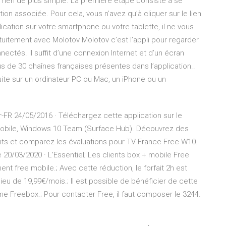
 rien de plus simple. La première étape consiste à se
tion associée. Pour cela, vous n’avez qu’à cliquer sur le lien
lication sur votre smartphone ou votre tablette, il ne vous
atuitement avec Molotov Molotov c’est l’appli pour regarder
nectés. Il suffit d’une connexion Internet et d’un écran
us de 30 chaînes françaises présentes dans l’application..
ite sur un ordinateur PC ou Mac, un iPhone ou un
-FR 24/05/2016 · Téléchargez cette application sur le
obile, Windows 10 Team (Surface Hub). Découvrez des
ients et comparez les évaluations pour TV France Free W10.
 20/03/2020 · L'Essentiel; Les clients box + mobile Free
ent free mobile.; Avec cette réduction, le forfait 2h est
u lieu de 19,99€/mois.; Il est possible de bénéficier de cette
me Freebox.; Pour contacter Free, il faut composer le 3244.