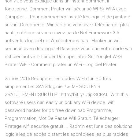
non ? Je vous explique dans un instant comment il
fonctionne. Comment Pirater wifi sécurisé WPS/ WPA avec
Dumpper ... Pour commencer installé les logiciel de piratage
suivant Dumpper ,et Wincap que vous avez télécharger plus
haut , noté que si vous n'avez pas le Net Framework 3.5
activer les logiciel ne s'exécuterons pas . Hacker un wifi
securisé avec des logiciel-Rassurez vous que votre carte wifi
est bien activé 1- Lancer Dumpper allez Sur l'onglet WPS
Pirater WiFi - Comment pirater un WiFi - Logiciel Pirater
25 nov. 2016 Récupérer les codes WIFI d'un PC très
simplement et SANS logiciel ! ▻ ME SOUTENIR
GRATUITEMENT SUR UTIP : http://bit.ly/Utip-SCRAT With this
software users can easily unlock any WiFi device. wifi
password hacker for pc free download Programme,
Programmation, Mot De Passe Wifi Gratuit. Télécharger
Piratage wifi securise gratuit ... Radmin est l'une des solutions
logicielles de accès distant les appréciées les plus rapides