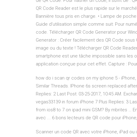
de QR Code. Pour flasher un code, il suffit de : 
QR Code Reader est le plus rapide sur le marché
Bannière tous pris en charge. • Lampe de poche 
Guide d'utilisation simple comme suit: Pour numérise
code. Télécharger QR Code Generator pour Wind
Generator : Créer facilement des QR Code sous 
image ou du texte ! Télécharger QR Code Reader p
smartphone est une tâche impossible sans les 
application conçue pour cet effet. Capture : Pou
how do i scan qr codes on my iphone 5 - iPhone,
Similar Threads. IPhone 6s screen replaced afte
Replies: 2 Last Post: 03-25-2017, 10:45 AM. Excha
vegas33139 in forum iPhone 7 Plus Replies: 3 Last
from ios8 to 7 on ipad mini GSM? By mbrites … 
avec ... 6 bons lecteurs de QR code pour iPhone,
Scanner un code QR avec votre iPhone, iPad ou 