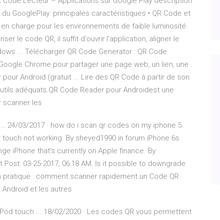
QR Code Lecteur – Applications sur Google Play description
 du GooglePlay. principales caractéristiques • QR Code et
en charge pour les environnements de faible luminosité.
r le code QR, il suffit d'ouvrir l'application, aligner le
ows ... Télécharger QR Code Generator : QR Code
Google Chrome pour partager une page web, un lien, une
our Android (gratuit ... Lire des QR Code à partir de son
outils adéquats.QR Code Reader pour Androidest une
r scanner les
 … 24/03/2017 · how do i scan qr codes on my iphone 5.
r touch not working. By sheyed1990 in forum iPhone 6s
nge iPhone that's currently on Apple finance. By
 Post: 03-25-2017, 06:18 AM. Is it possible to downgrade
En pratique : comment scanner rapidement un Code QR
 Android et les autres
iPod touch ... 18/02/2020 · Les codes QR vous permettent