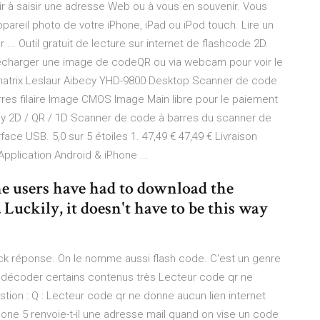
r à saisir une adresse Web ou à vous en souvenir. Vous
pareil photo de votre iPhone, iPad ou iPod touch. Lire un
.. Outil gratuit de lecture sur internet de flashcode 2D.
élécharger une image de codeQR ou via webcam pour voir le
matrix Leslaur Aibecy YHD-9800 Desktop Scanner de code
res filaire Image CMOS Image Main libre pour le paiement
ecy 2D / QR / 1D Scanner de code à barres du scanner de
ce USB. 5,0 sur 5 étoiles 1. 47,49 € 47,49 € Livraison
pplication Android & iPhone ...
e users have had to download the
 Luckily, it doesn't have to be this way
Quick réponse. On le nomme aussi flash code. C'est un genre
 décoder certains contenus très Lecteur code qr ne
ion : Q : Lecteur code qr ne donne aucun lien internet
hone 5 renvoie-t-il une adresse mail quand on vise un code