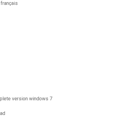
 français
mplete version windows 7
pad