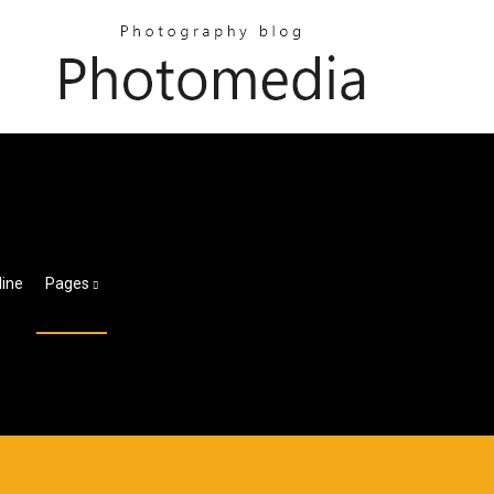
line
Pages