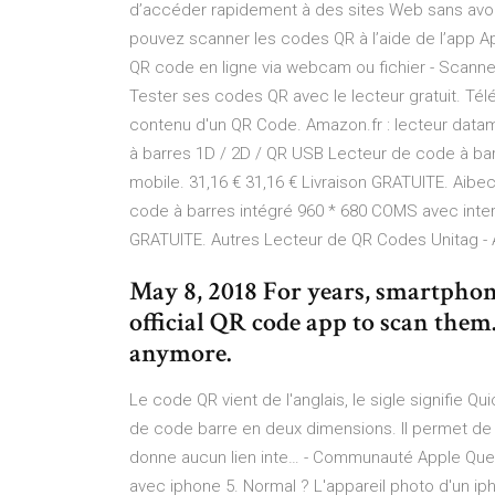
d’accéder rapidement à des sites Web sans avoi
pouvez scanner les codes QR à l’aide de l’app Ap
QR code en ligne via webcam ou fichier - Scanner .
Tester ses codes QR avec le lecteur gratuit. T
contenu d'un QR Code. Amazon.fr : lecteur data
à barres 1D / 2D / QR USB Lecteur de code à bar
mobile. 31,16 € 31,16 € Livraison GRATUITE. Aib
code à barres intégré 960 * 680 COMS avec interfa
GRATUITE. Autres Lecteur de QR Codes Unitag - A
May 8, 2018 For years, smartphon
official QR code app to scan them.
anymore.
Le code QR vient de l'anglais, le sigle signifie 
de code barre en deux dimensions. Il permet de
donne aucun lien inte… - Communauté Apple Quest
avec iphone 5. Normal ? L'appareil photo d'un ip