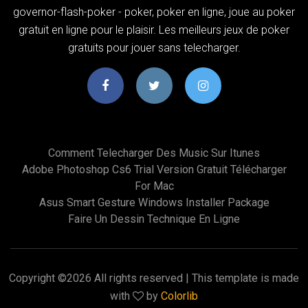
governor-flash-poker - poker, poker en ligne, joue au poker
gratuit en ligne pour le plaisir. Les meilleurs jeux de poker
gratuits pour jouer sans telecharger.
Comment Telecharger Des Music Sur Itunes
Adobe Photoshop Cs6 Trial Version Gratuit Télécharger
For Mac
Asus Smart Gesture Windows Installer Package
Faire Un Dessin Technique En Ligne
Copyright ©
2026 All rights reserved | This template is made
with
by
Colorlib