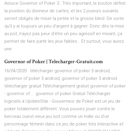
Astuce Governor of Poker 3 : Très important, le bouton définit
la position du donneur de cartes, et les 2 joueurs suivants
seront obligés de miser la petite et la grosse blind. De sorte
qu’il y ai toujours un peu d’argent à gagner. Donc dès la mise
au pot, n’ayez pas peur d’être un peu agressif en misant, ça
permet de faire partir les jeux faibles… Et surtout, vous aurez
une
Governor of Poker | Telecharger-Gratuit.com
16/04/2020 · télécharger governor of poker 3 android,
governor of poker 3 android, governor of poker 3 android
télécharger gratuit Téléchargement gratuit governor of poker
- governor of ... governor of poker Gratuit Télécharger
logiciels à UpdateStar - Gouverneur de Poker est un jeu de
poker totalement différent. Vous pouvez jouer contre le
berceau ouest vieux jeu soit comme un mâle ou d'un
personnage féminin dans ce jeu de poker très interactive et