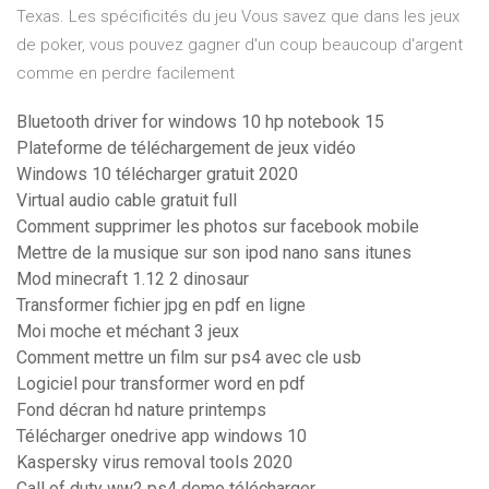
Texas. Les spécificités du jeu Vous savez que dans les jeux
de poker, vous pouvez gagner d'un coup beaucoup d'argent
comme en perdre facilement
Bluetooth driver for windows 10 hp notebook 15
Plateforme de téléchargement de jeux vidéo
Windows 10 télécharger gratuit 2020
Virtual audio cable gratuit full
Comment supprimer les photos sur facebook mobile
Mettre de la musique sur son ipod nano sans itunes
Mod minecraft 1.12 2 dinosaur
Transformer fichier jpg en pdf en ligne
Moi moche et méchant 3 jeux
Comment mettre un film sur ps4 avec cle usb
Logiciel pour transformer word en pdf
Fond décran hd nature printemps
Télécharger onedrive app windows 10
Kaspersky virus removal tools 2020
Call of duty ww2 ps4 demo télécharger