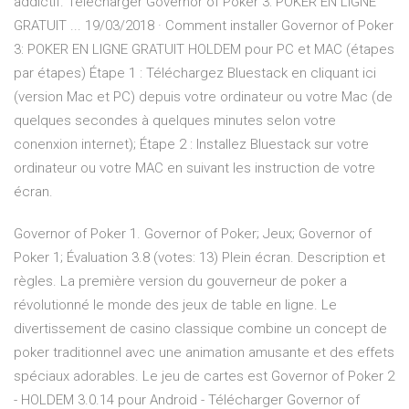
addictif. Télécharger Governor of Poker 3: POKER EN LIGNE
GRATUIT ... 19/03/2018 · Comment installer Governor of Poker
3: POKER EN LIGNE GRATUIT HOLDEM pour PC et MAC (étapes
par étapes) Étape 1 : Téléchargez Bluestack en cliquant ici
(version Mac et PC) depuis votre ordinateur ou votre Mac (de
quelques secondes à quelques minutes selon votre
conenxion internet); Étape 2 : Installez Bluestack sur votre
ordinateur ou votre MAC en suivant les instruction de votre
écran.
Governor of Poker 1. Governor of Poker; Jeux; Governor of
Poker 1; Évaluation 3.8 (votes: 13) Plein écran. Description et
règles. La première version du gouverneur de poker a
révolutionné le monde des jeux de table en ligne. Le
divertissement de casino classique combine un concept de
poker traditionnel avec une animation amusante et des effets
spéciaux adorables. Le jeu de cartes est Governor of Poker 2
- HOLDEM 3.0.14 pour Android - Télécharger Governor of