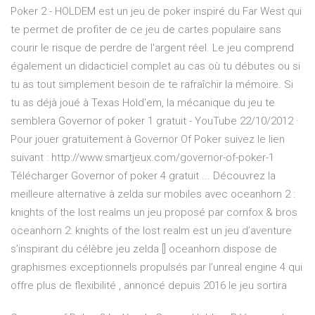
Poker 2 - HOLDEM est un jeu de poker inspiré du Far West qui
te permet de profiter de ce jeu de cartes populaire sans
courir le risque de perdre de l'argent réel. Le jeu comprend
également un didacticiel complet au cas où tu débutes ou si
tu as tout simplement besoin de te rafraîchir la mémoire. Si
tu as déjà joué à Texas Hold'em, la mécanique du jeu te
semblera Governor of poker 1 gratuit - YouTube 22/10/2012 ·
Pour jouer gratuitement à Governor Of Poker suivez le lien
suivant : http://www.smartjeux.com/governor-of-poker-1
Télécharger Governor of poker 4 gratuit ... Découvrez la
meilleure alternative à zelda sur mobiles avec oceanhorn 2 :
knights of the lost realms un jeu proposé par cornfox & bros
oceanhorn 2: knights of the lost realm est un jeu d’aventure
s’inspirant du célèbre jeu zelda [] oceanhorn dispose de
graphismes exceptionnels propulsés par l’unreal engine 4 qui
offre plus de flexibilité , annoncé depuis 2016 le jeu sortira