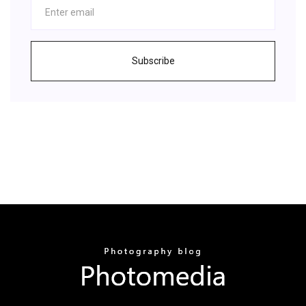
Subscribe