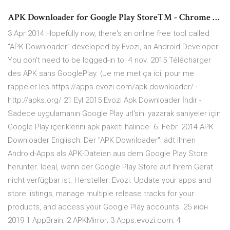
APK Downloader for Google Play Store™ - Chrome …
3 Apr 2014 Hopefully now, there's an online free tool called
“APK Downloader” developed by Evozi, an Android Developer.
You don't need to be logged-in to 4 nov. 2015 Télécharger
des APK sans GooglePlay. (Je me met ça ici, pour me
rappeler les https://apps.evozi.com/apk-downloader/ ·
http://apks.org/ 21 Eyl 2015 Evozi Apk Downloader İndir -
Sadece uygulamanın Google Play url'sini yazarak saniyeler için
Google Play içeriklerini apk paketi halinde 6. Febr. 2014 APK
Downloader Englisch: Der "APK Downloader" lädt Ihnen
Android-Apps als APK-Dateien aus dem Google Play Store
herunter. Ideal, wenn der Google Play Store auf Ihrem Gerät
nicht verfügbar ist. Hersteller: Evozi. Update your apps and
store listings, manage multiple release tracks for your
products, and access your Google Play accounts. 25 июн
2019 1 AppBrain; 2 APKMirror; 3 Apps.evozi.com; 4