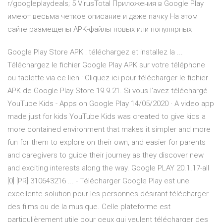
r/googleplaydeals; 5 VirusTotal Приложения в Google Play
имеют весьма четкое описание и даже пачку На этом
сайте размещены APK-файлы новых или популярных
Google Play Store APK : téléchargez et installez la ...
Téléchargez le fichier Google Play APK sur votre téléphone
ou tablette via ce lien : Cliquez ici pour télécharger le fichier
APK de Google Play Store 19.9.21. Si vous l’avez téléchargé
YouTube Kids - Apps on Google Play 14/05/2020 · A video app
made just for kids YouTube Kids was created to give kids a
more contained environment that makes it simpler and more
fun for them to explore on their own, and easier for parents
and caregivers to guide their journey as they discover new
and exciting interests along the way. Google PLAY 20.1.17-all
[0] [PR] 310643216 ... - Télécharger Google Play est une
excellente solution pour les personnes désirant télécharger
des films ou de la musique. Celle plateforme est
particulièrement utile pour ceux qui veulent télécharger des