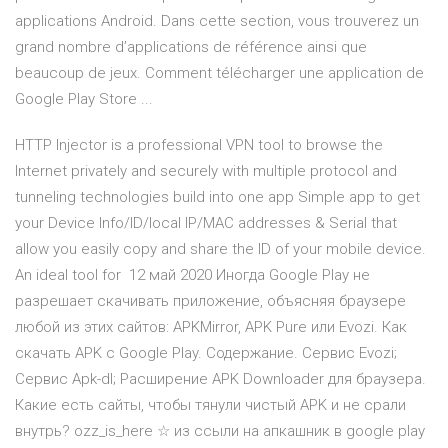
applications Android. Dans cette section, vous trouverez un
grand nombre d’applications de référence ainsi que
beaucoup de jeux. Comment télécharger une application de
Google Play Store ...
HTTP Injector is a professional VPN tool to browse the
Internet privately and securely with multiple protocol and
tunneling technologies build into one app Simple app to get
your Device Info/ID/local IP/MAC addresses & Serial that
allow you easily copy and share the ID of your mobile device.
An ideal tool for 12 май 2020 Иногда Google Play не
разрешает скачивать приложение, объясняя браузере
любой из этих сайтов: APKMirror, APK Pure или Evozi. Как
скачать APK с Google Play. Содержание. Сервис Evozi;
Сервис Apk-dl; Расширение APK Downloader для браузера.
Какие есть сайты, чтобы тянули чистый APK и не срали
внутрь? ozz_is_here ☆ из ссыли на апкашник в google play