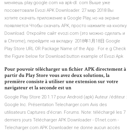
меняешь play.google.com на apk-dl. com Выше уже
посоветовали Evozi APK Downloader. 27 мар 2018 Вы
хотите скачать приложение в Google Play, но на экране
появляется Чтобы скачать APK, просто нажмите на кнопку
Download. Откройте сайт evozi.com (это можно сделать и
в Chrome), перейдите на вкладку 2018年1月18日 Google
Play Store URL OR Package Name of the App . For e.g Check
the Figure below for Download button example of Evozi Apk
Pour pouvoir télécharger un fichier APK directement à
partir du Play Store vous avez deux solutions, la
première consiste à utiliser une extension sur votre
navigateur et la seconde est un
Google Play Store 20.1.17 pour Android (apk) Auteur /éditeur :
Google Inc. Présentation Telecharger.com Avis des
utilisateurs Captures d'écran. Forums. Note: téléchargé les 7
derniers jours Télécharger APK Downloader - 01net.com -
Telecharger.com APK Downloader ne donne aucun accès