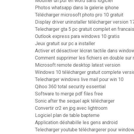
Modifier un pdf en word sans logiciel
Photos whatsapp dans la galerie iphone
Télécharger microsoft photo pro 10 gratuit
Display driver uninstaller télécharger version 17
Telecharger gta 5 pc gratuit complet en franca
Outlook express para windows 10 gratis
Jeux gratuit sur pc a installer
Activer et désactiver lécran tactile dans windo
Comment supprimer les fichiers en double sur
Microsoft remote desktop latest version
Windows 10 télécharger gratuit complete versio
Telecharger windows live mail pour win 10
Qihoo 360 total security essential
Software to merge pdf files free
Sonic after the sequel apk télécharger
Convertir cr2 en jpg avec lightroom
Logiciel plan de table bapteme
Application déshabille les gens android
Telecharger youtube téléchargerer pour windo