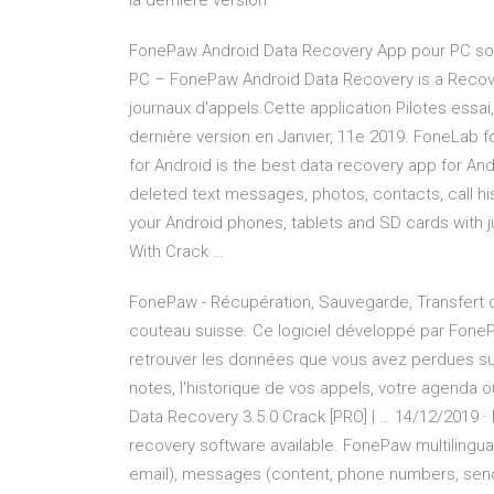
la dernière version
FonePaw Android Data Recovery App pour PC so
PC – FonePaw Android Data Recovery is a Recov
journaux d'appels.Cette application Pilotes essai, 
dernière version en Janvier, 11e 2019. FoneLab f
for Android is the best data recovery app for And
deleted text messages, photos, contacts, call hi
your Android phones, tablets and SD cards with 
With Crack …
FonePaw - Récupération, Sauvegarde, Transfert 
couteau suisse. Ce logiciel développé par FonePa
retrouver les données que vous avez perdues sur
notes, l'historique de vos appels, votre agend
Data Recovery 3.5.0 Crack [PRO] | … 14/12/2019 
recovery software available. FonePaw multilingua
email), messages (content, phone numbers, send