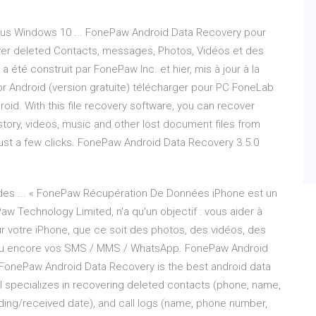
us Windows 10 ... FonePaw Android Data Recovery pour
er deleted Contacts, messages, Photos, Vidéos et des
a été construit par FonePaw Inc. et hier, mis à jour à la
or Android (version gratuite) télécharger pour PC FoneLab
roid. With this file recovery software, you can recover
story, videos, music and other lost document files from
just a few clicks. FonePaw Android Data Recovery 3.5.0
des ... « FonePaw Récupération De Données iPhone est un
w Technology Limited, n'a qu'un objectif : vous aider à
 votre iPhone, que ce soit des photos, des vidéos, des
a ou encore vos SMS / MMS / WhatsApp. FonePaw Android
· FonePaw Android Data Recovery is the best android data
l specializes in recovering deleted contacts (phone, name,
ing/received date), and call logs (name, phone number,