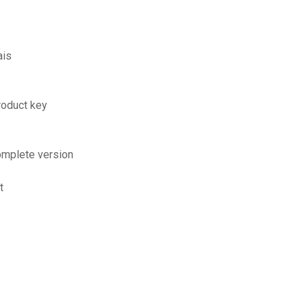
ais
roduct key
complete version
t