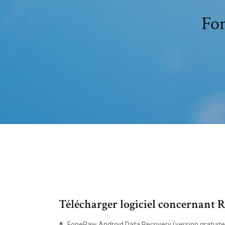
Fon
Télécharger logiciel concernant Ré
FonePaw Android Data Recovery (version gratuite .