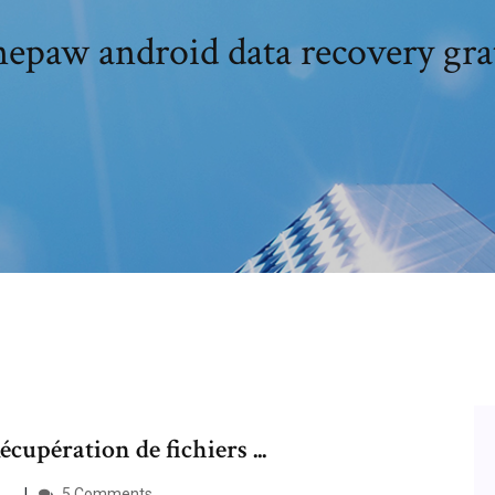
epaw android data recovery gra
cupération de fichiers ...
..
5 Comments