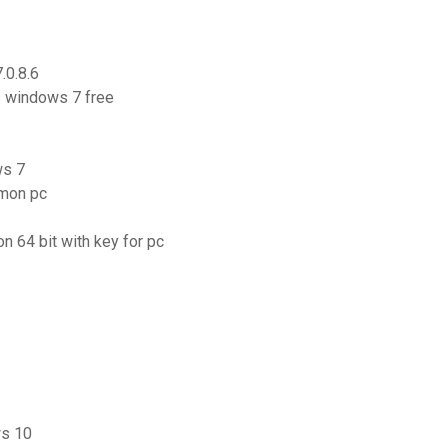
.0.8.6
is windows 7 free
ws 7
 mon pc
n 64 bit with key for pc
ws 10