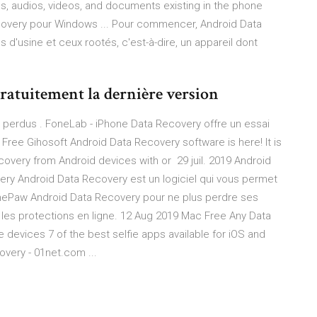
s, audios, videos, and documents existing in the phone
overy pour Windows ... Pour commencer, Android Data
 d'usine et ceux rootés, c'est-à-dire, un appareil dont
atuitement la dernière version
 perdus . FoneLab - iPhone Data Recovery offre un essai
n Free Gihosoft Android Data Recovery software is here! It is
covery from Android devices with or 29 juil. 2019 Android
ry Android Data Recovery est un logiciel qui vous permet
nePaw Android Data Recovery pour ne plus perdre ses
r les protections en ligne. 12 Aug 2019 Mac Free Any Data
 devices 7 of the best selfie apps available for iOS and
very - 01net.com ...