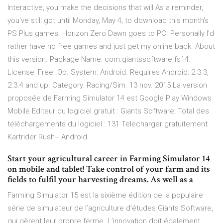
Interactive, you make the decisions that will As a reminder,
you've still got until Monday, May 4, to download this month's
PS Plus games. Horizon Zero Dawn goes to PC. Personally I'd
rather have no free games and just get my online back. About
this version. Package Name: com.giantssoftware.fs14.
License: Free. Op. System: Android. Requires Android: 2.3.3,
2.3.4 and up. Category: Racing/Sim. 13 nov. 2015 La version
proposée de Farming Simulator 14 est Google Play Windows
Mobile Editeur du logiciel gratuit : Giants Software; Total des
téléchargements du logiciel : 131 Telecharger gratuitement
Kartrider Rush+ Android
Start your agricultural career in Farming Simulator 14
on mobile and tablet! Take control of your farm and its
fields to fulfil your harvesting dreams. As well as a
Farming Simulator 15 est la sixième édition de la populaire
série de simulateur de l’agriculture d’études Giants Software,
qui gèrent leur propre ferme. L’innovation doit également