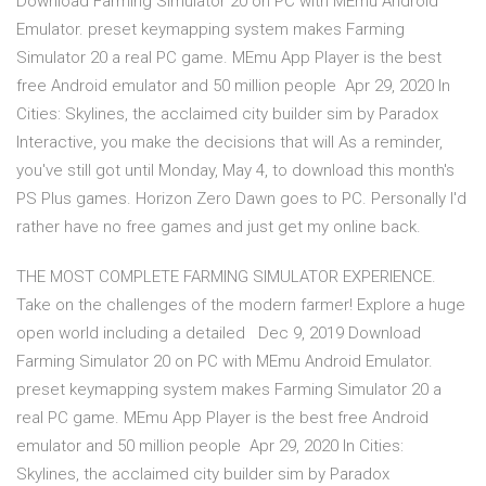
Download Farming Simulator 20 on PC with MEmu Android
Emulator. preset keymapping system makes Farming
Simulator 20 a real PC game. MEmu App Player is the best
free Android emulator and 50 million people Apr 29, 2020 In
Cities: Skylines, the acclaimed city builder sim by Paradox
Interactive, you make the decisions that will As a reminder,
you've still got until Monday, May 4, to download this month's
PS Plus games. Horizon Zero Dawn goes to PC. Personally I'd
rather have no free games and just get my online back.
THE MOST COMPLETE FARMING SIMULATOR EXPERIENCE.
Take on the challenges of the modern farmer! Explore a huge
open world including a detailed Dec 9, 2019 Download
Farming Simulator 20 on PC with MEmu Android Emulator.
preset keymapping system makes Farming Simulator 20 a
real PC game. MEmu App Player is the best free Android
emulator and 50 million people Apr 29, 2020 In Cities:
Skylines, the acclaimed city builder sim by Paradox