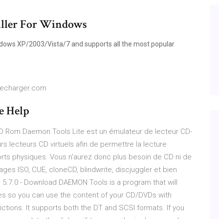
aller For Windows
ows XP/2003/Vista/7 and supports all the most popular
elecharger.com
e Help
D Rom Daemon Tools Lite est un émulateur de lecteur CD-
s lecteurs CD virtuels afin de permettre la lecture
rts physiques. Vous n'aurez donc plus besoin de CD ni de
ages ISO, CUE, cloneCD, blindwrite, discjuggler et bien
 5.7.0 - Download DAEMON Tools is a program that will
ives so you can use the content of your CD/DVDs with
ictions. It supports both the DT and SCSI formats. If you