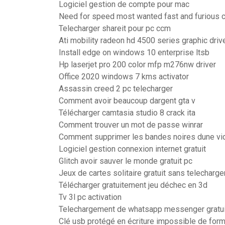
Logiciel gestion de compte pour mac
Need for speed most wanted fast and furious 
Telecharger shareit pour pc ccm
Ati mobility radeon hd 4500 series graphic dri
Install edge on windows 10 enterprise ltsb
Hp laserjet pro 200 color mfp m276nw driver
Office 2020 windows 7 kms activator
Assassin creed 2 pc telecharger
Comment avoir beaucoup dargent gta v
Télécharger camtasia studio 8 crack ita
Comment trouver un mot de passe winrar
Comment supprimer les bandes noires dune v
Logiciel gestion connexion internet gratuit
Glitch avoir sauver le monde gratuit pc
Jeux de cartes solitaire gratuit sans telecharg
Télécharger gratuitement jeu déchec en 3d
Tv 3l pc activation
Telechargement de whatsapp messenger gratui
Clé usb protégé en écriture impossible de form