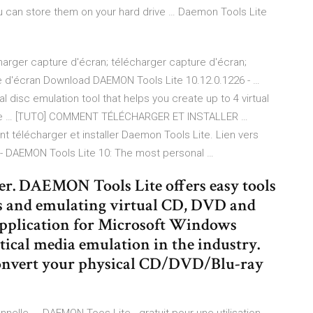
ou can store them on your hard drive … Daemon Tools Lite
harger capture d'écran; télécharger capture d'écran;
e d'écran Download DAEMON Tools Lite 10.12.0.1226 - …
 disc emulation tool that helps you create up to 4 virtual
ate … [TUTO] COMMENT TÉLÉCHARGER ET INSTALLER …
t télécharger et installer Daemon Tools Lite. Lien vers
--- DAEMON Tools Lite 10: The most personal …
ler. DAEMON Tools Lite offers easy tools
es and emulating virtual CD, DVD and
 application for Microsoft Windows
tical media emulation in the industry.
onvert your physical CD/DVD/Blu-ray