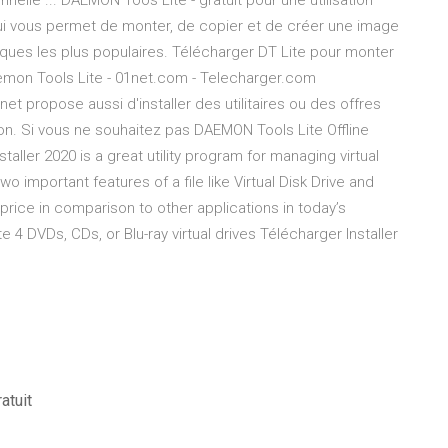
nelle ... DAEMON Toos Lite - gratuit pour une utilisation
ui vous permet de monter, de copier et de créer une image
sques les plus populaires. Télécharger DT Lite pour monter
emon Tools Lite - 01net.com - Telecharger.com
t propose aussi d'installer des utilitaires ou des offres
ion. Si vous ne souhaitez pas DAEMON Tools Lite Offline
taller 2020 is a great utility program for managing virtual
wo important features of a file like Virtual Disk Drive and
 price in comparison to other applications in today’s
 4 DVDs, CDs, or Blu-ray virtual drives Télécharger Installer
atuit