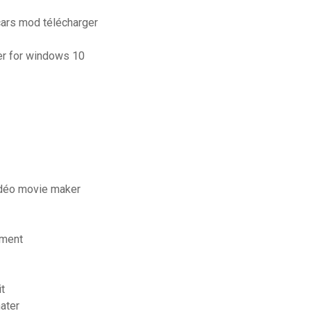
cars mod télécharger
ver for windows 10
idéo movie maker
ement
t
ater