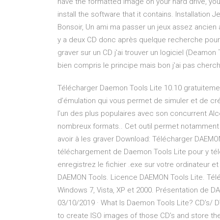
have the formatted image on your hard drive, you
install the software that it contains. Installat
Bonsoir, Un ami ma passer un jeux assez ancien a l
y a deux CD donc après quelque recherche pour sa
graver sur un CD j'ai trouver un logiciel (Deamon T
bien compris le principe mais bon j'ai pas cherch
Télécharger Daemon Tools Lite 10.10 gratuitement
d’émulation qui vous permet de simuler et de crée
l’un des plus populaires avec son concurrent Alco
nombreux formats.. Cet outil permet notamment d'u
avoir à les graver Download: Télécharger DAEMON 
téléchargement de Daemon Tools Lite pour y téléc
enregistrez le fichier .exe sur votre ordinateur e
DAEMON Tools. Licence DAEMON Tools Lite. Télé
Windows 7, Vista, XP et 2000. Présentation de DA
03/10/2019 · What Is Daemon Tools Lite? CD’s/ DVD
to create ISO images of those CD’s and store the