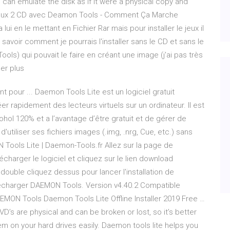
 can emulate the disk as if it were a physical copy and
ion Jeux 2 CD avec Deamon Tools - Comment Ça Marche
ui en le mettant en Fichier Rar mais pour installer le jeux il
voir comment je pourrais l'installer sans le CD et sans le
ools) qui pouvait le faire en créant une image (j'ai pas très
er plus
 pour ... Daemon Tools Lite est un logiciel gratuit
r rapidement des lecteurs virtuels sur un ordinateur. Il est
hol 120% et a l’avantage d’être gratuit et de gérer de
tiliser ses fichiers images (.img, .nrg, Cue, etc.) sans
Tools Lite | Daemon-Tools.fr Allez sur la page de
harger le logiciel et cliquez sur le lien download
t double cliquez dessus pour lancer l'installation de
charger DAEMON Tools. Version v4.40.2 Compatible
EMON Tools Daemon Tools Lite Offline Installer 2019 Free …
’s are physical and can be broken or lost, so it’s better
m on your hard drives easily. Daemon tools lite helps you