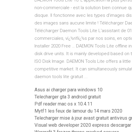
DAEMON Tools Lite 10: L'application la plus person
non-commerciale - est la solution bien connue q
disque. Il fonctionne avec les types d'images di
des images sans aucune limite ! Télécharger Da
Télécharger Daemon Tools Lite L'assistant de 01ne
commerciales, vï¿½rifiï¿½s par nos soins, en opt
Installer 2020 Free … DAEMON Tools Lite offline ins
disk drive units. It is mainly developed based on t
ISO Disk Image. DAEMON Tools Lite offers a little
competitive market. It can simultaneously simulate
daemon tools lite gratuit ...
Asus ai charger para windows 10
Telecharger gta 3 android gratuit
Pdf reader mac os x 10.4.11
Mytf1 les feux de lamour du 14 mars 2020
Telecharger mise à jour avast gratuit antivirus gr
Visual web developer 2020 express descargar