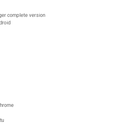
rger complete version
droid
chrome
tu