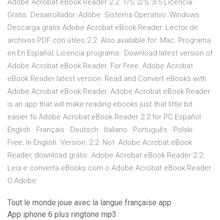
Adobe Acrobat eBook Reader 2.2. 1/5; 2/5; 3/5 Licencia:
Gratis. Desarrollador: Adobe. Sistema Operativo: Windows
Descarga gratis Adobe Acrobat eBook Reader: Lector de
archivos PDF con útiles 2.2. Also available for: Mac. Programa
en:En Español; Licencia programa: Download latest version of
Adobe Acrobat eBook Reader. For Free. Adobe Acrobat
eBook Reader latest version: Read and Convert eBooks with
Adobe Acrobat eBook Reader. Adobe Acrobat eBook Reader
is an app that will make reading ebooks just that little bit
easier fo Adobe Acrobat eBook Reader 2.2 for PC Español ·
English · Français · Deutsch · Italiano · Português · Polski
Free; In English. Version: 2.2. Not Adobe Acrobat eBook
Reader, download grátis. Adobe Acrobat eBook Reader 2.2:
Leia e converta eBooks com o Adobe Acrobat eBook Reader.
O Adobe
Tout le monde joue avec la langue française app
App iphone 6 plus ringtone mp3