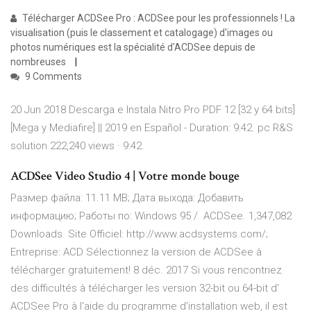
Télécharger ACDSee Pro : ACDSee pour les professionnels ! La
visualisation (puis le classement et catalogage) d'images ou
photos numériques est la spécialité d'ACDSee depuis de
nombreuses
9 Comments
20 Jun 2018 Descarga e Instala Nitro Pro PDF 12 [32 y 64 bits]
[Mega y Mediafire] || 2019 en Español - Duration: 9:42. pc R&S
solution 222,240 views · 9:42.
ACDSee Video Studio 4 | Votre monde bouge
Размер файла: 11.11 MB; Дата выхода: Добавить
информацию; Работы по: Windows 95 / ACDSee. 1,347,082
Downloads. Site Officiel: http://www.acdsystems.com/;
Entreprise: ACD Sélectionnez la version de ACDSee à
télécharger gratuitement! 8 déc. 2017 Si vous rencontriez
des difficultés à télécharger les version 32-bit ou 64-bit d'
ACDSee Pro à l'aide du programme d'installation web, il est