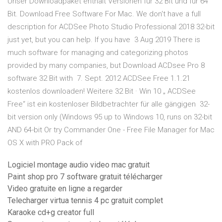
Unser Downloadpaket enthält Versionen für 32 Bit und für 64
Bit. Download Free Software For Mac. We don't have a full
description for ACDSee Photo Studio Professional 2018 32-bit
just yet, but you can help. If you have 3 Aug 2019 There is
much software for managing and categorizing photos
provided by many companies, but Download ACDsee Pro 8
software 32 Bit with 7. Sept. 2012 ACDSee Free 1.1.21
kostenlos downloaden! Weitere 32 Bit · Win 10 „ ACDSee
Free“ ist ein kostenloser Bildbetrachter für alle gängigen 32-
bit version only (Windows 95 up to Windows 10, runs on 32-bit
AND 64-bit Or try Commander One - Free File Manager for Mac
OS X with PRO Pack of
Logiciel montage audio video mac gratuit
Paint shop pro 7 software gratuit télécharger
Video gratuite en ligne a regarder
Telecharger virtua tennis 4 pc gratuit complet
Karaoke cd+g creator full